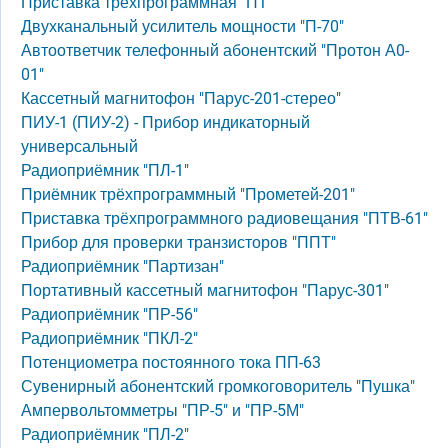
Приставка трёхпрограммная "ПТ"
Двухканальный усилитель мощности "П-70"
Автоответчик телефонный абонентский "Протон А0-
01"
Кассетный магнитофон "Парус-201-стерео"
ПИУ-1 (ПИУ-2) - Прибор индикаторный
универсальный
Радиоприёмник "ПЛ-1"
Приёмник трёхпрограммный "Прометей-201"
Приставка трёхпрограммного радиовещания "ПТВ-61"
Прибор для проверки транзисторов "ППТ"
Радиоприёмник "Партизан"
Портативный кассетный магнитофон "Парус-301"
Радиоприёмник "ПР-56"
Радиоприёмник "ПКЛ-2"
Потенциометра постоянного тока ПП-63
Сувенирный абонентский громкоговоритель "Пушка"
Ампервольтомметры "ПР-5" и "ПР-5М"
Радиоприёмник "ПЛ-2"