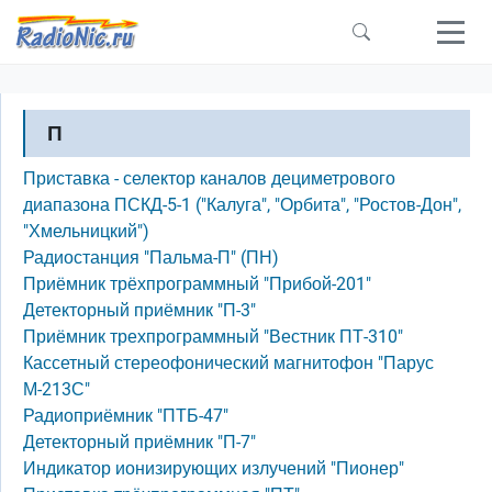
Перейти к основному содержанию
П
Приставка - селектор каналов дециметрового
диапазона ПСКД-5-1 ("Калуга", "Орбита", "Ростов-Дон",
"Хмельницкий")
Радиостанция "Пальма-П" (ПН)
Приёмник трёхпрограммный "Прибой-201"
Детекторный приёмник "П-3"
Приёмник трехпрограммный "Вестник ПТ-310"
Кассетный стереофонический магнитофон "Парус
М-213С"
Радиоприёмник "ПТБ-47"
Детекторный приёмник "П-7"
Индикатор ионизирующих излучений "Пионер"