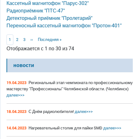
Кассетный магнитофон "Парус-302"
Радиоприёмник "ПТС-47"
Детекторный приёмник "Пролетарий"
Переносный кассетный магнитофон "Протон-401"
Нумерация страниц
Текущая страница
Page
Page
Следующая страница
Последняя страница
1
2
3
››
Последняя »
Отображается с 1 по 30 из 74
новости
19.04.2023
Региональный этап чемпионата по профессиональному
мастерству "Профессионалы" Челябинской области. (Челябинск)
далее>>>
18.04.2023
С Днём радиолюбителя!
далее>>>
14.04.2023
Нагревательный столик для пайки SMD
далее>>>