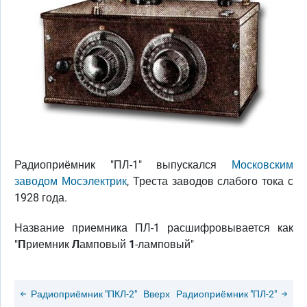
Радиоприёмник "ПЛ-1" выпускался
Московским
заводом Мосэлектрик
, Треста заводов слабого тока с
1928 года.
Название приемника ПЛ-1 расшифровывается как
"
П
риемник
Л
амповый
1
-ламповый"
Радиоприёмник "ПКЛ-2"
Вверх
Радиоприёмник "ПЛ-2"