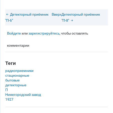
Детекторный приёмник
Вверх
Детекторный приёмник
"П-6"
"П-8"
Войдите
или
зарегистрируйтесь
, чтобы оставлять
комментарии
Теги
радиоприемники
стационарные
бытовые
детекторные
П
Нижегородский завод
1927