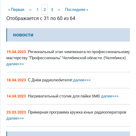
Нумерация страниц
Первая страница
Предыдущая страница
Page
Текущая страница
Page
Следующая страница
Последняя страница
« Первая
‹‹
1
2
3
››
Последняя »
Отображается с 31 по 60 из 64
новости
19.04.2023
Региональный этап чемпионата по профессиональному
мастерству "Профессионалы" Челябинской области. (Челябинск)
далее>>>
18.04.2023
С Днём радиолюбителя!
далее>>>
14.04.2023
Нагревательный столик для пайки SMD
далее>>>
23.03.2023
Примерная программа кружка юных радиооператоров
далее>>>