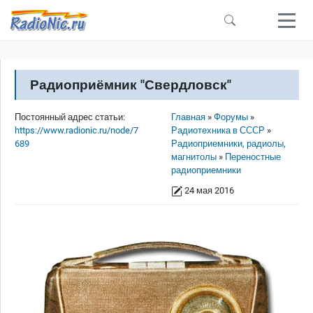
Перейти к основному содержанию
Радиоприёмник "Свердловск"
Строка навигации
Постоянный адрес статьи:
Главная
Форумы
https://www.radionic.ru/node/7
Радиотехника в СССР
689
Радиоприемники, радиолы,
магнитолы
Переностные
радиоприемники
24 мая 2016