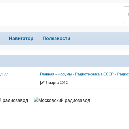
П
Навигатор
Полезности
Строка навигации
e/177
Главная
Форумы
Радиотехника в СССР
Радио
1 марта 2012