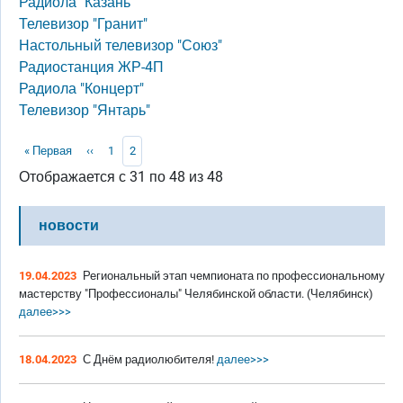
Радиола "Казань"
Телевизор "Гранит"
Настольный телевизор "Союз"
Радиостанция ЖР-4П
Радиола "Концерт"
Телевизор "Янтарь"
Нумерация страниц
Первая страница
Предыдущая страница
Page
Текущая страница
« Первая
‹‹
1
2
Отображается с 31 по 48 из 48
новости
19.04.2023
Региональный этап чемпионата по профессиональному
мастерству "Профессионалы" Челябинской области. (Челябинск)
далее>>>
18.04.2023
С Днём радиолюбителя!
далее>>>