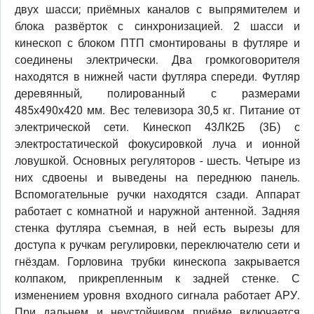
двух шасси; приёмных каналов с выпрямителем и
блока развёрток с синхронизацией. 2 шасси и
кинескоп с блоком ПТП смонтированы в футляре и
соединены электрически. Два громкоговорителя
находятся в нижней части футляра спереди. Футляр
деревянный, полированный с размерами
485х490х420 мм. Вес телевизора 30,5 кг. Питание от
электрической сети. Кинескоп 43ЛК2Б (3Б) с
электростатической фокусировкой луча и ионной
ловушкой. Основных регуляторов - шесть. Четыре из
них сдвоены и выведены на переднюю панель.
Вспомогательные ручки находятся сзади. Аппарат
работает с комнатной и наружной антенной. Задняя
стенка футляра съемная, в ней есть вырезы для
доступа к ручкам регулировки, переключателю сети и
гнёздам. Горловина трубки кинескопа закрывается
колпаком, прикрепленным к задней стенке. С
изменением уровня входного сигнала работает АРУ.
При дальнем и неустойчивом приёме включается