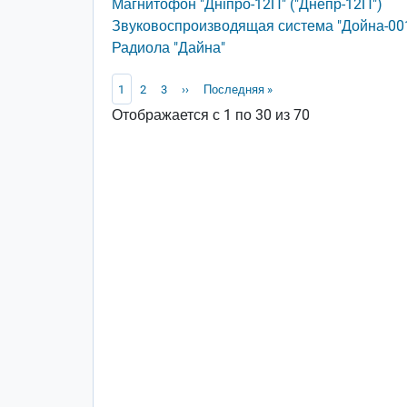
Магнитофон "Днiпро-12П" ("Днепр-12П")
Звуковоспроизводящая система "Дойна-00
Радиола "Дайна"
Нумерация страниц
Текущая страница
Page
Page
Следующая страница
Последняя страница
1
2
3
››
Последняя »
Отображается с 1 по 30 из 70