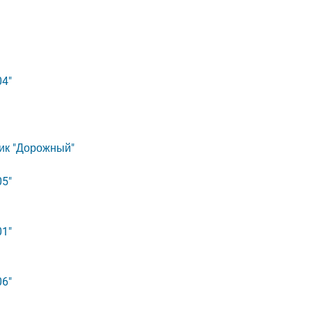
04"
ик "Дорожный"
05"
01"
06"