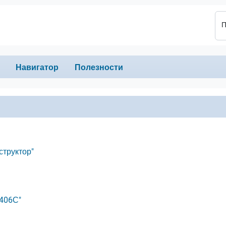
П
Навигатор
Полезности
структор"
-406С"