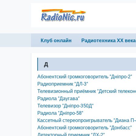
Перейти к основному содержанию
Primary links
Клуб онлайн
Радиотехника ХХ века
Д
Абонентский громкоговоритель "Днiпро-2"
Радиоприемник "ДЛ-3"
Телевизионный приёмник "Детский телекон
Радиола "Даугава"
Телевизор "Днiпро-350Д"
Радиола "Днiпро-58"
Кассетный стереопроигрыватель "Диана П
Абонентский громкоговоритель "Донбасс"
Детекторный приемник "ДХ-2"