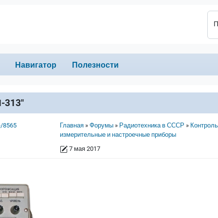
П
Навигатор
Полезности
-313"
Строка навигации
e/8565
Главная
Форумы
Радиотехника в СССР
Контроль
измерительные и настроечные приборы
7 мая 2017