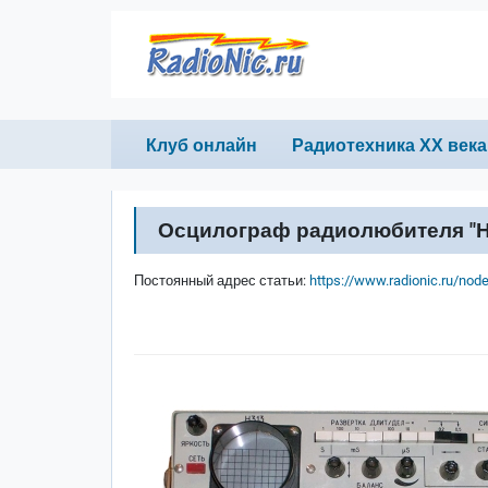
Перейти к основному содержанию
Primary links
Клуб онлайн
Радиотехника ХХ века
Осцилограф радиолюбителя "Н
Постоянный адрес статьи:
https://www.radionic.ru/nod