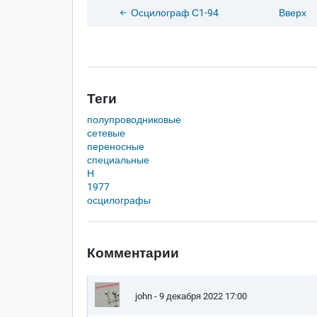
Осцилограф С1-94
Вверх
Теги
полупроводниковые
сетевые
переносные
специальные
Н
1977
осцилографы
Комментарии
john
- 9 декабря 2022 17:00