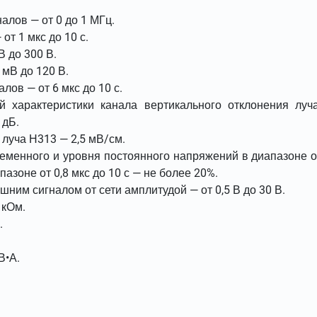
алов — от 0 до 1 МГц.
т 1 мкс до 10 с.
 до 300 В.
мВ до 120 В.
ов — от 6 мкс до 10 с.
й характеристики канала вертикального отклонения луч
 дБ.
уча Н313 — 2,5 мВ/см.
менного и уровня постоянного напряжений в диапазоне о
азоне от 0,8 мкс до 10 с — не более 20%.
ним сигналом от сети амплитудой — от 0,5 В до 30 В.
 кОм.
.
В•А.