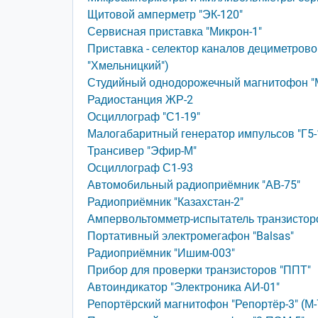
Щитовой амперметр "ЭК-120"
Сервисная приставка "Микрон-1"
Приставка - селектор каналов дециметрового
"Хмельницкий")
Студийный однодорожечный магнитофон "
Радиостанция ЖР-2
Осциллограф "С1-19"
Малогабаритный генератор импульсов "Г5-
Трансивер "Эфир-М"
Осциллограф С1-93
Автомобильный радиоприёмник "АВ-75"
Радиоприёмник "Казахстан-2"
Ампервольтомметр-испытатель транзистор
Портативный электромегафон "Balsas"
Радиоприёмник "Ишим-003"
Прибор для проверки транзисторов "ППТ"
Автоиндикатор "Электроника АИ-01"
Репортёрский магнитофон "Репортёр-3" (М-