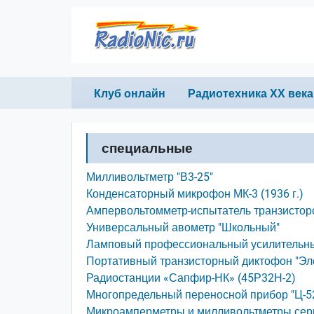
Перейти к основному содержанию
Primary links
Клуб онлайн
Радиотехника ХХ века
специальные
Милливольтметр "В3-25"
Конденсаторный микрофон МК-3 (1936 г.)
Ампервольтомметр-испытатель транзисторо
Универсальный авометр "Школьный"
Ламповый профессиональный усилительный
Портативный транзисторный диктофон "Эл
Радиостанции «Сапфир-НК» (45Р32Н-2)
Многопредельный переносной прибор "Ц-5
Микроамперметры и милливольтметры сер