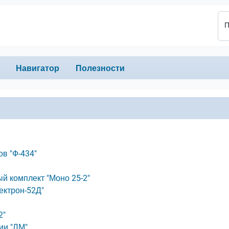
П
Навигатор
Полезности
в "Ф-434"
 комплект "Моно 25-2"
ектрон-52Д"
2"
ии "ЛМ"