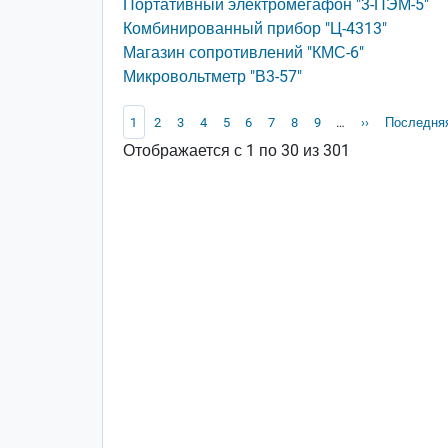
Портативный электромегафон "3-ПЭМ-5"
Комбинированный прибор "Ц-4313"
Магазин сопротивлений "КМС-6"
Микровольтметр "В3-57"
Нумерация страниц
Текущая страница
Page
Page
Page
Page
Page
Page
Page
Page
Следующая с
Последняя
1
2
3
4
5
6
7
8
9
…
››
Последняя
Отображается с 1 по 30 из 301