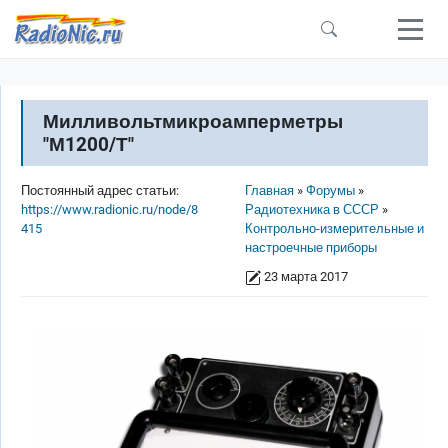
Перейти к основному содержанию
Милливольтмикроамперметры
"М1200/Т"
Строка навигации
Постоянный адрес статьи:
Главная
Форумы
https://www.radionic.ru/node/8
Радиотехника в СССР
415
Контрольно-измерительные и
настроечные приборы
23 марта 2017