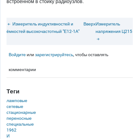
встроенном в стойку радиоузлов.
Измеритель индуктивностей и
Вверх
Измеритель
ёмкостей высокочастотный "Е12-1А"
напряжения Ц215
Войдите
или
зарегистрируйтесь
, чтобы оставлять
комментарии
Теги
ламповые
сетевые
стационарные
переносные
специальные
1962
И