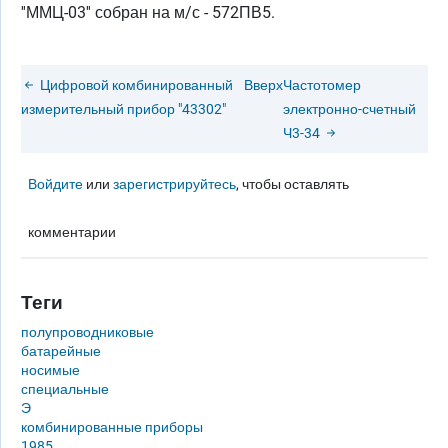
''ММЦ-03'' собран на м/с - 572ПВ5.
Цифровой комбинированный
Вверх
Частотомер
измерительный прибор "43302"
электронно-счетный
Ч3-34
Войдите
или
зарегистрируйтесь
, чтобы оставлять
комментарии
Теги
полупроводниковые
батарейные
носимые
специальные
Э
комбинированные приборы
1985