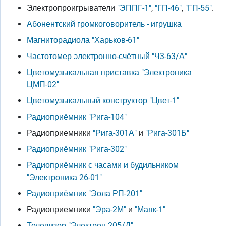
Электропроигрыватели
"ЭППГ-1"
,
"ГП-46"
,
"ГП-55"
.
Абонентский громкоговоритель - игрушка
Магниторадиола "Харьков-61"
Частотомер электронно-счётный "Ч3-63/А"
Цветомузыкальная приставка "Электроника
ЦМП-02"
Цветомузыкальный конструктор "Цвет-1"
Радиоприёмник "Рига-104"
Радиоприемники
"Рига-301А"
и
"Рига-301Б"
Радиоприёмник "Рига-302"
Радиоприёмник с часами и будильником
"Электроника 26-01"
Радиоприёмник "Эола РП-201"
Радиоприемники
"Эра-2М"
и
"Маяк-1"
Телевизор "Электрон-205/Д"