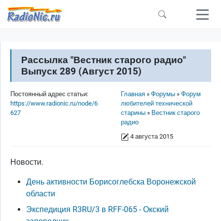
Перейти к основному содержанию
Рассылка "Вестник старого радио"
Выпуск 289 (Август 2015)
Строка навигации
Постоянный адрес статьи:
Главная
Форумы
Форум
https://www.radionic.ru/node/6
любителей технической
627
старины
Вестник старого
радио
4 августа 2015
Новости.
День активности Борисоглебска Воронежской
области
Экспедиция R3RU/3 в RFF-065 - Окский