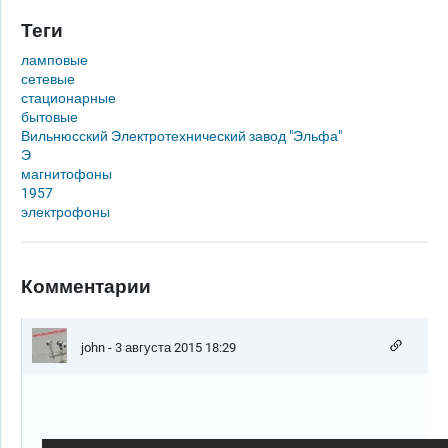
Теги
ламповые
сетевые
стационарные
бытовые
Вильнюсский Электротехнический завод "Эльфа"
Э
магнитофоны
1957
электрофоны
Комментарии
john
- 3 августа 2015 18:29