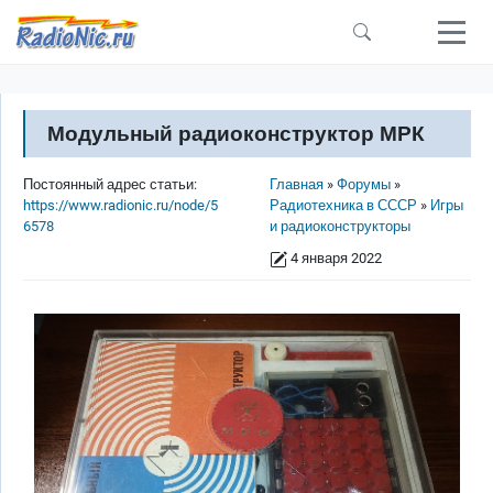
Перейти к основному содержанию
Модульный радиоконструктор МРК
Строка навигации
Постоянный адрес статьи:
Главная
Форумы
https://www.radionic.ru/node/5
Радиотехника в СССР
Игры
6578
и радиоконструкторы
4 января 2022