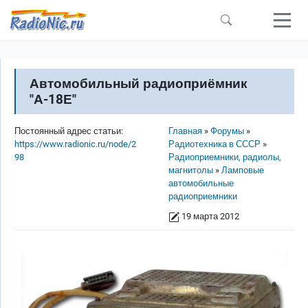
Перейти к основному содержанию
Автомобильный радиоприёмник
"А-18Е"
Строка навигации
Постоянный адрес статьи:
Главная
Форумы
https://www.radionic.ru/node/2
Радиотехника в СССР
98
Радиоприемники, радиолы,
магнитолы
Ламповые
автомобильные
радиоприемники
19 марта 2012