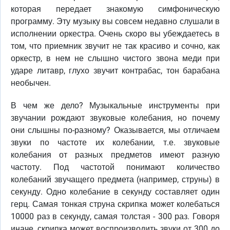
которая передает знакомую симфоническую
программу. Эту музыку вы совсем недавно слушали в
исполнении оркестра. Очень скоро вы убеждаетесь в
том, что приемник звучит не так красиво и сочно, как
оркестр, в нем не слышно чистого звона меди при
ударе литавр, глухо звучит контрабас, тон барабана
необычен.
В чем же дело? Музыкальные инструменты при
звучании рождают звуковые колебания, но почему
они слышны по-разному? Оказывается, мы отличаем
звуки по частоте их колебании, т.е. звуковые
колебания от разных предметов имеют разную
частоту. Под частотой понимают количество
колебаний звучащего предмета (например, струны) в
секунду. Одно колебание в секунду составляет один
герц. Самая тонкая струна скрипка может колебаться
10000 раз в секунду, самая толстая - 300 раз. Говоря
иначе, скрипка может воспроизводить звуки от 300 до