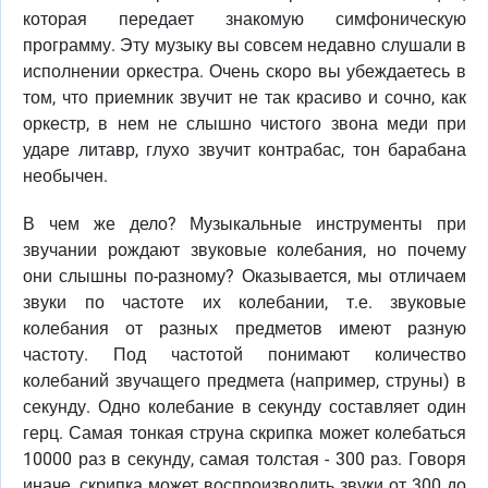
которая передает знакомую симфоническую
программу. Эту музыку вы совсем недавно слушали в
исполнении оркестра. Очень скоро вы убеждаетесь в
том, что приемник звучит не так красиво и сочно, как
оркестр, в нем не слышно чистого звона меди при
ударе литавр, глухо звучит контрабас, тон барабана
необычен.
В чем же дело? Музыкальные инструменты при
звучании рождают звуковые колебания, но почему
они слышны по-разному? Оказывается, мы отличаем
звуки по частоте их колебании, т.е. звуковые
колебания от разных предметов имеют разную
частоту. Под частотой понимают количество
колебаний звучащего предмета (например, струны) в
секунду. Одно колебание в секунду составляет один
герц. Самая тонкая струна скрипка может колебаться
10000 раз в секунду, самая толстая - 300 раз. Говоря
иначе, скрипка может воспроизводить звуки от 300 до