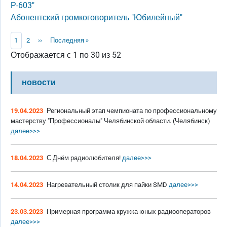
Р-603"
Абонентский громкоговоритель "Юбилейный"
Нумерация страниц
Текущая страница
Page
Следующая страница
Последняя страница
1
2
››
Последняя »
Отображается с 1 по 30 из 52
новости
19.04.2023
Региональный этап чемпионата по профессиональному
мастерству "Профессионалы" Челябинской области. (Челябинск)
далее>>>
18.04.2023
С Днём радиолюбителя!
далее>>>
14.04.2023
Нагревательный столик для пайки SMD
далее>>>
23.03.2023
Примерная программа кружка юных радиооператоров
далее>>>