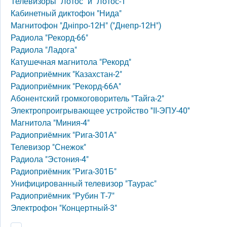
Телевизоры "Лотос" и "Лотос-1"
Кабинетный диктофон "Нида"
Магнитофон "Днiпро-12Н" ("Днепр-12Н")
Радиола "Рекорд-66"
Радиола "Ладога"
Катушечная магнитола "Рекорд"
Радиоприёмник "Казахстан-2"
Радиоприёмник "Рекорд-66А"
Абонентский громкоговоритель "Тайга-2"
Электропроигрывающее устройство ''II-ЭПУ-40''
Магнитола "Миния-4"
Радиоприёмник "Рига-301А"
Телевизор "Снежок"
Радиола "Эстония-4"
Радиоприёмник "Рига-301Б"
Унифицированный телевизор "Таурас"
Радиоприёмник "Рубин Т-7"
Электрофон "Концертный-3"
Нумерация страниц