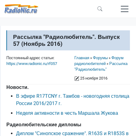
Перейти к основному содержанию
Рассылка "Радиолюбитель". Выпуск
57 (Ноябрь 2016)
Строка навигации
Постоянный адрес статьи:
Главная
Форумы
Форум
https://www.radionic.ru/rf057
радиолюбителей
Рассылка
"Радиолюбитель"
25 ноября 2016
Новости.
В эфире R17TCNY г. Тамбов - новогодняя столица
России 2016/2017 г.
Неделя активности в честь Маршала Жукова
Радиолюбительские дипломы
Диплом "Синопское сражение". R163S и R1853S в