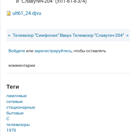
и "Славутич-204" (УЛТ-61-II-3/4)
ult61_24.djvu
Телевизор "Симфония"
Вверх
Телевизор "Славутич-204"
Войдите
или
зарегистрируйтесь
, чтобы оставлять
комментарии
Теги
ламповые
сетевые
стационарные
бытовые
С
телевизоры
1970