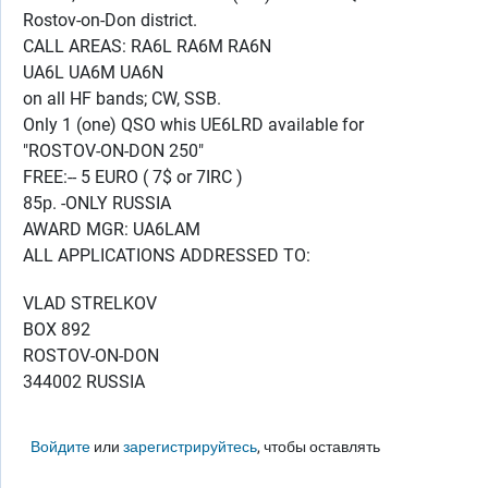
Rostov-on-Don district.
CALL AREAS: RA6L RA6M RA6N
UA6L UA6M UA6N
on all HF bands; CW, SSB.
Only 1 (one) QSO whis UE6LRD available for
"ROSTOV-ON-DON 250"
FREE:-- 5 EURO ( 7$ or 7IRC )
85р. -ONLY RUSSIA
AWARD MGR: UA6LAM
ALL APPLICATIONS ADDRESSED TO:
VLAD STRELKOV
BOX 892
ROSTOV-ON-DON
344002 RUSSIA
Войдите
или
зарегистрируйтесь
, чтобы оставлять