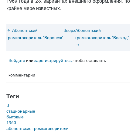
1969 года в 2-х вариантах внешнего оформления, по
крайне мере известных.
Абонентский
Вверх
Абонентский
громкоговоритель "Воронеж"
громкоговоритель "Восход"
Войдите
или
зарегистрируйтесь
, чтобы оставлять
комментарии
Теги
В
стационарные
бытовые
1960
абонентские громкоговорители