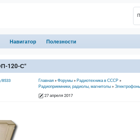
П
Навигатор
Полезности
П-120-С"
Строка навигации
e/8533
Главная
Форумы
Радиотехника в СССР
Радиоприемники, радиолы, магнитолы
Электрофон
27 апреля 2017