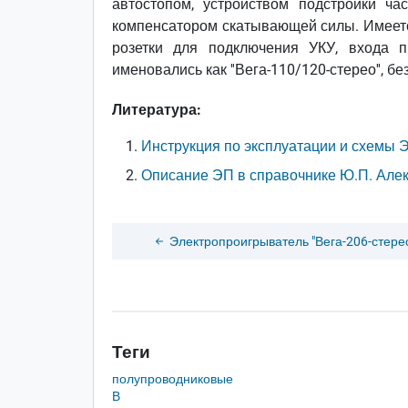
автостопом, устройством подстройки ча
компенсатором скатывающей силы. Имеется
розетки для подключения УКУ, входа п
именовались как ''Вега-110/120-стерео'', б
Литература:
Инструкция по эксплуатации и схемы 
Описание ЭП в справочнике Ю.П. Алек
Электропроигрыватель "Вега-206-стере
Теги
полупроводниковые
В