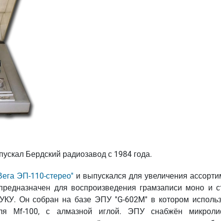
ускал Бердский радиозавод с 1984 года.
'Вега ЭП-110-стерео''
и выпускался для увеличения ассорти
' предназначен для воспроизведения грамзаписи моно и с
УКУ. Он собран на базе ЭПУ ''G-602M'' в котором использ
теля Мf-100, с алмазной иглой. ЭПУ снабжён микроли