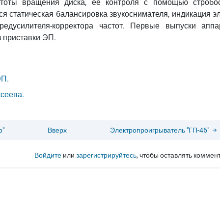
стоты вращения диска, её контроля с помощью стробос
 статическая балансировка звукоснимателя, индикация эл.
редусилителя-корректора частот. Первые выпуски аппа
ез приставки ЭП.
ЭП.
сеева.
о"
Вверх
Электропроигрыватель "ГП-46"
Войдите
или
зарегистрируйтесь
, чтобы оставлять коммен