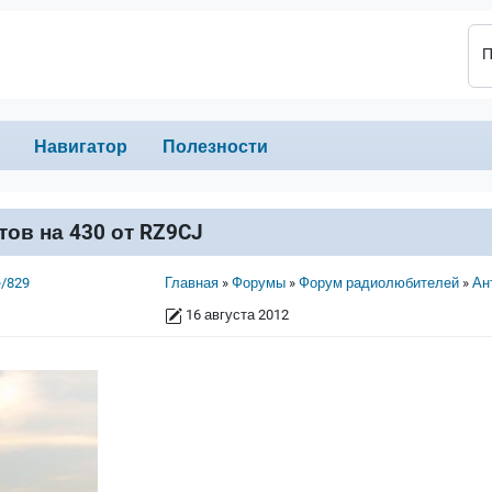
П
Навигатор
Полезности
тов на 430 от RZ9CJ
Строка навигации
e/829
Главная
Форумы
Форум радиолюбителей
Ан
16 августа 2012