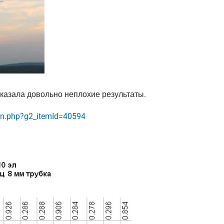
оказала довольно неплохие результаты.
ain.php?g2_itemId=40594