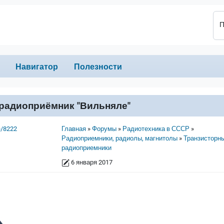
П
Навигатор
Полезности
радиоприёмник "Вильняле"
Строка навигации
e/8222
Главная
Форумы
Радиотехника в СССР
Радиоприемники, радиолы, магнитолы
Транзисторн
радиоприемники
6 января 2017