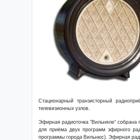
Стационарный транзисторный радиопри
телевизионных узлов.
Эфирная радиоточка "Вильняле" собрана п
для приёма двух программ эфирного ра
программы города Вильнюс). Эфирная ради