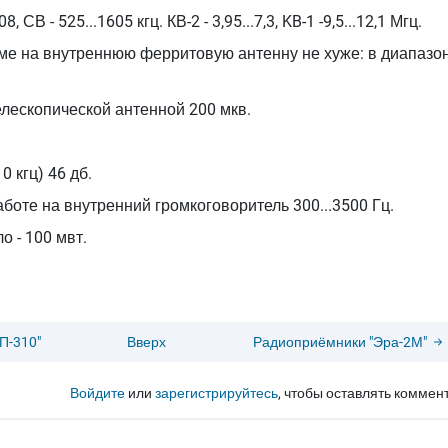
СВ - 525...1605 кгц. КВ-2 - 3,95...7,3, KB-1 -9,5...12,1 Мгц.
ме на внутреннюю ферритовую антенну не хуже: в диапазо
елескопической антенной 200 мкв.
 кгц) 46 дб.
боте на внутренний громкоговоритель 300...3500 Гц.
 - 100 мвт.
П-310"
Вверх
Радиоприёмники "Эра-2М"
Войдите
или
зарегистрируйтесь
, чтобы оставлять коммен