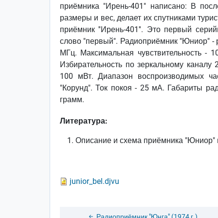
приёмника "Ирень-401" написано: В пос
размеры и вес, делает их спутниками тури
приёмник ''Ирень-401''. Это первый сери
слово "первый". Радиоприёмник "Юниор" - р
МГц. Максимальная чувствительность - 1
Избирательность по зеркальному каналу
100 мВт. Диапазон воспроизводимых час
"Корунд". Ток покоя - 25 мА. Габариты р
грамм.
Литература:
Описание и схема приёмника "Юниор" 
junior_bel.djvu
Радиоприёмник "Юнга" (1974 г.)