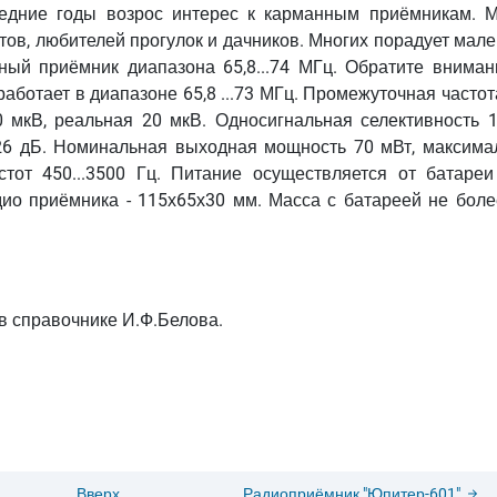
ледние годы возрос интерес к карманным приёмникам. 
стов, любителей прогулок и дачников. Многих порадует мал
йный приёмник диапазона 65,8...74 МГц. Обратите вниман
аботает в диапазоне 65,8 ...73 МГц. Промежуточная частот
0 мкВ, реальная 20 мкВ. Односигнальная селективность 1
 26 дБ. Номинальная выходная мощность 70 мВт, максима
тот 450...3500 Гц. Питание осуществляется от батареи
адио приёмника - 115х65х30 мм. Масса с батареей не боле
в справочнике И.Ф.Белова.
Вверх
Радиоприёмник "Юпитер-601"