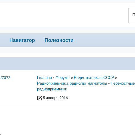
П
Навигатор
Полезности
Строка навигации
e/7372
Главная
Форумы
Радиотехника в СССР
Радиоприемники, радиолы, магнитолы
Переностные
радиоприемники
5 января 2016