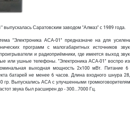
1" выпускалась Саратовским заводом "Алмаз" с 1989 года.
тема ''Электроника АСА-01'' предназначе на для усилен
нических программ с малогабаритных источников звук
 проигрыватели и радиоприёмники, где имеется выход звук
ые или ушные телефоны. ''Электроника АСА-01'' воспро из
 Номинальная выходная мощность 2х100 мВт. Питание 6 
кта батарей не менее 6 часов. Длина входного шнура 28,
0 гр. Выпускались АСА с улучшенными громкоговорителями
тот звука был расширен до - 300...7000 Гц.