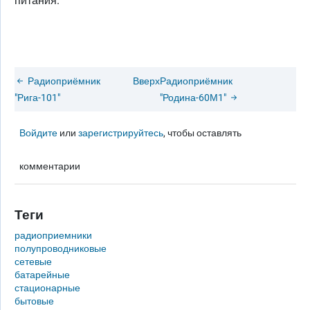
питания.
Радиоприёмник
Вверх
Радиоприёмник
"Рига-101"
"Родина-60М1"
Войдите
или
зарегистрируйтесь
, чтобы оставлять
комментарии
Теги
радиоприемники
полупроводниковые
сетевые
батарейные
стационарные
бытовые