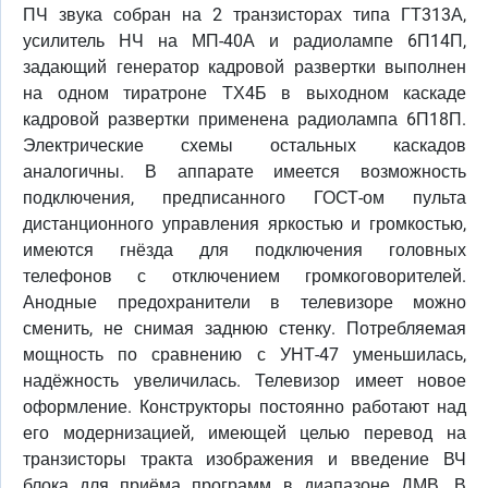
ПЧ звука собран на 2 транзисторах типа ГТ313А,
усилитель НЧ на МП-40А и радиолампе 6П14П,
задающий генератор кадровой развертки выполнен
на одном тиратроне ТХ4Б в выходном каскаде
кадровой развертки применена радиолампа 6П18П.
Электрические схемы остальных каскадов
аналогичны. В аппарате имеется возможность
подключения, предписанного ГОСТ-ом пульта
дистанционного управления яркостью и громкостью,
имеются гнёзда для подключения головных
телефонов с отключением громкоговорителей.
Анодные предохранители в телевизоре можно
сменить, не снимая заднюю стенку. Потребляемая
мощность по сравнению с УНТ-47 уменьшилась,
надёжность увеличилась. Телевизор имеет новое
оформление. Конструкторы постоянно работают над
его модернизацией, имеющей целью перевод на
транзисторы тракта изображения и введение ВЧ
блока для приёма программ в диапазоне ДМВ. В