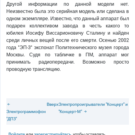
Другой информации по данной модели нет.
Неизвестно была это серийная модель или сделана в
одном экземпляре. Известно, что данный аппарат был
подарен коллективом завода в честь какого то
юбилея Иосифу Виссарионовичу Сталину и найден
среди личных вещей после его смерти. Осенью 2002
года ''ЭП-3'' экспонат Политехнического музея города
Москвы. Судя по табличке в ПМ, аппарат мог
принимать радиопередачи. Возможно просто
проводную трансляцию.
Вверх
Электропроигрыватели "Концерт" и
Электрограммофон
"Концерт-М"
"ДПЗ"
Войдите
или
зарегистрируйтесь
, чтобы оставлять