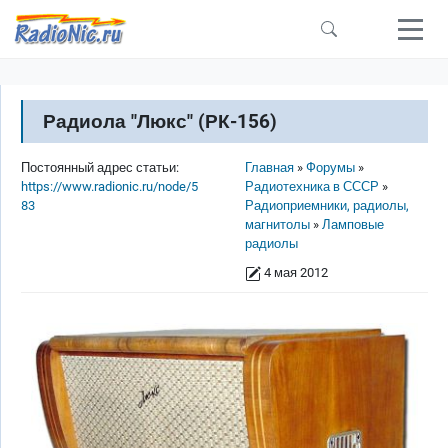
Перейти к основному содержанию
Радиола "Люкс" (РК-156)
Строка навигации
Постоянный адрес статьи:
Главная
Форумы
https://www.radionic.ru/node/5
Радиотехника в СССР
83
Радиоприемники, радиолы,
магнитолы
Ламповые
радиолы
4 мая 2012