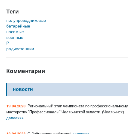
Теги
полупроводниковые
батарейные
носимые
военные
Р
радиостанции
Комментарии
новости
19.04.2023
Региональный этап чемпионата по профессиональному
мастерству "Профессионалы" Челябинской области. (Челябинск)
далее>>>
18.04.2023
С Днём радиолюбителя!
далее>>>