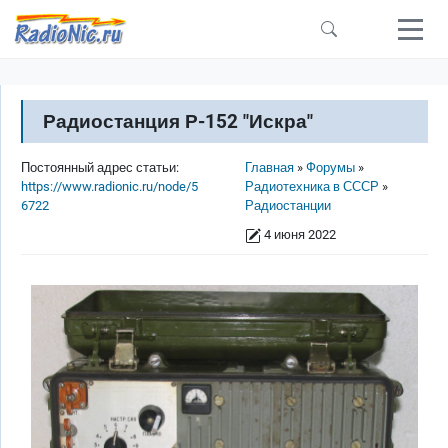
Перейти к основному содержанию
Радиостанция Р-152 "Искра"
Строка навигации
Постоянный адрес статьи:
Главная
Форумы
https://www.radionic.ru/node/5
Радиотехника в СССР
6722
Радиостанции
4 июня 2022