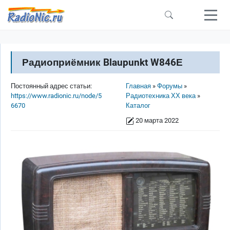
Перейти к основному содержанию
Радиоприёмник Blaupunkt W846Е
Строка навигации
Постоянный адрес статьи:
Главная
Форумы
https://www.radionic.ru/node/5
Радиотехника ХХ века
6670
Каталог
20 марта 2022