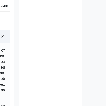
тарии
 от
ка.
гра
ней
ла.
ной
рех
ало