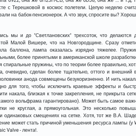
а 6922, она же 6Н23П-ЕВ, она же 6DJ8, она же ... и т.д. 
сте с Терешковой в космос полетели. Целую неделю счит
али на бабок-пенсионерок. А что звук, спросите вы? Хорош
ись мы и до "Светлановских" трехсоток, что делаются 
абытой Малой Вишере, что на Новгородщине. Сразу отмет
кла баллона, лампа оказалась изрядно тяжелее. Пружи
льными, более принятыми в американской школе разработки
 спиральные пружины, что по теории более правильно, хот
, очевидно, сделан более тщательно, оттого и внешний 
 половинки анода совмещены безукоризненно. И нить накал
идно для того, чтобы исключить краевые эффекты и быст
ити накала, близкая к точке закрепления, не прикрыта сетк
самого вольфрама гарантировано). Может быть самое важ
тки не круглая, а прямоугольная. Это несколько повыш
и одинаковых смещениях на сетке. Хотя, тот же В.А. Шад
ечение может стать причиной уменьшения ресурса лампы (у 
c Valve - лента!.