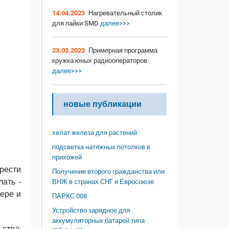
14.04.2023
Нагревательный столик
для пайки SMD
далее>>>
23.03.2023
Примерная программа
кружка юных радиооператоров
далее>>>
новые публикации
хелат железа для растений
подсветка натяжных потолков в
прихожей
рести
Получение второго гражданства или
ать -
ВНЖ в странах СНГ и Евросоюзе
тере и
ПАРКС 008
Устройство зарядное для
аккумуляторных батарей типа
ства,