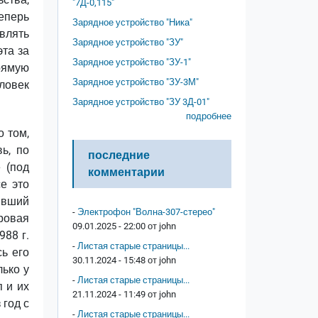
"7Д-0,115"
Теперь
Зарядное устройство "Ника"
влять
Зарядное устройство "ЗУ"
эта за
Зарядное устройство "ЗУ-1"
прямую
Зарядное устройство "ЗУ-3М"
ловек
Зарядное устройство "ЗУ 3Д-01"
подробнее
о том,
ь, по
последние
 (под
комментарии
се это
явший
-
Электрофон "Волна-307-стерео"
ровая
09.01.2025 - 22:00 от
john
88 г.
-
Листая старые страницы...
сь его
30.11.2024 - 15:48 от
john
лько у
-
Листая старые страницы...
 и их
21.11.2024 - 11:49 от
john
 год с
-
Листая старые страницы...