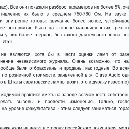
ас). Все они показали разброс параметров не более 5%, оч
отивление их было в среднем 750-780 Ом. На звуке
 внутренне готовы: звучание более ясное, устойчиво
ее восприятие было на стороне маловишерских трехсот
ы у них более твердое, без такого длительного звона по
. Итог:
й не являются, хотя бы в части оценки ламп от раз
мнение независимого журнала. Очень возможно, что н
вообще были отбракованы и проданы, как годные. Во вся
, по розничной стоимости, заявленной в ж. Glass Audio од
 в Штаты саратовские лампы возит, это и дураку известно)
обходимой практике иметь на заводе возможность собствен
елать выводы и провести изменения. Только, госп
 на уровне факультатива - этим следует заниматься гора
даже ухом не ведут в сторону российского покупателя, мол 