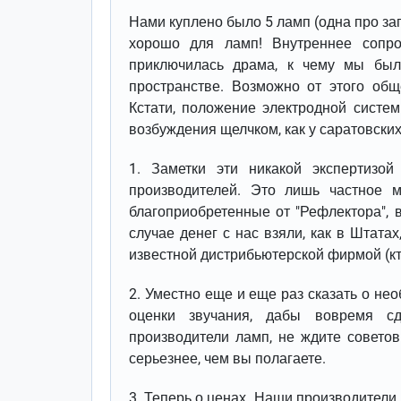
Нами куплено было 5 ламп (одна про зап
хорошо для ламп! Внутреннее сопр
приключилась драма, к чему мы были
пространстве. Возможно от этого общ
Кстати, положение электродной систем
возбуждения щелчком, как у саратовских
1. Заметки эти никакой экспертизо
производителей. Это лишь частное 
благоприобретенные от "Рефлектора", 
случае денег с нас взяли, как в Штатах
известной дистрибьютерской фирмой (кто
2. Уместно еще и еще раз сказать о не
оценки звучания, дабы вовремя сд
производители ламп, не ждите советов
серьезнее, чем вы полагаете.
3. Теперь о ценах. Наши производители 