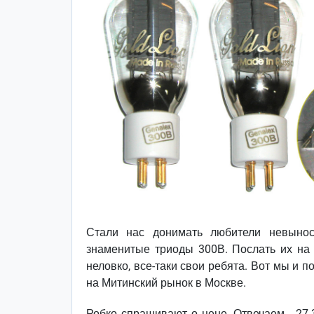
Стали нас донимать любители невынос
знаменитые триоды 300В. Послать их на з
неловко, все-таки свои ребята. Вот мы и 
на Митинский рынок в Москве.
Робко спрашивают о цене. Отвечаем - 27-