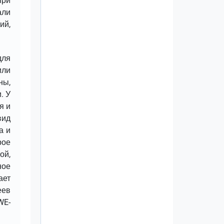
при
али
ий,
для
или
ны,
. У
я и
вид
а и
рое
ой,
ное
ает
еев
WE-