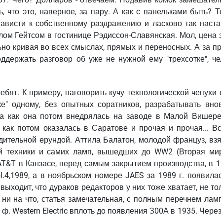
, что это, наверное, за пару. А как с панельками быть? 
ависти к собственному раздражению и ласково так наста
лом Гейтсом в гостинице Рэдиссон-Славянская. Мол, цена 
льно кривая во всех смыслах, прямых и переносных. А за 
держать разговор об уже не нужной ему "трехсотке", че
бят. К примеру, наговорить кучу технологической чепухи 
е" одному, без опытных соратников, разрабатывать внов
Да как она потом внедрялась на заводе в Малой Вишере
а как потом оказалась в Саратове и прочая и прочая... В
дительной ерундой. Аттила Балатон, молодой француз, вз
ой техники и самих ламп, вышедших до WW2 (Вторая ми
T&T в Канзасе, перед самым закрытием производства, в 19
l.4,1989, а в ноябрьском номере JAES за 1989 г. появила
выходит, что дураков редакторов у них тоже хватает, не то
ни на что, статья замечательная, с полным перечнем ламп
Western Electric вплоть до появления З00А в 1935. Через