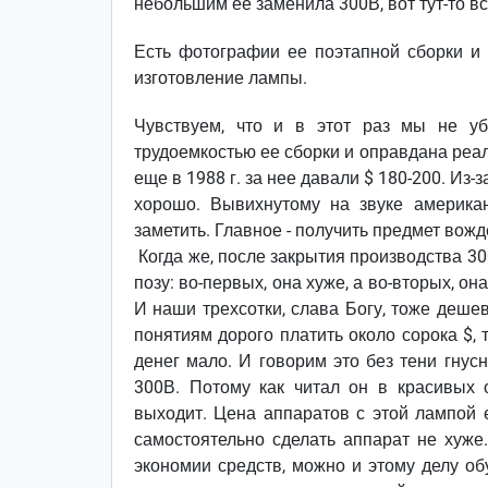
небольшим ее заменила 300В, вот тут-то все
Есть фотографии ее поэтапной сборки и
изготовление лампы.
Чувствуем, что и в этот раз мы не уб
трудоемкостью ее сборки и оправдана реа
еще в 1988 г. за нее давали $ 180-200. Из-
хорошо. Вывихнутому на звуке американ
заметить. Главное - получить предмет вожд
Когда же, после закрытия производства 30
позу: во-первых, она хуже, а во-вторых, о
И наши трехсотки, слава Богу, тоже деше
понятиям дорого платить около сорока $, т
денег мало. И говорим это без тени гнус
300В. Потому как читал он в красивых 
выходит. Цена аппаратов с этой лампой е
самостоятельно сделать аппарат не хуже.
экономии средств, можно и этому делу об