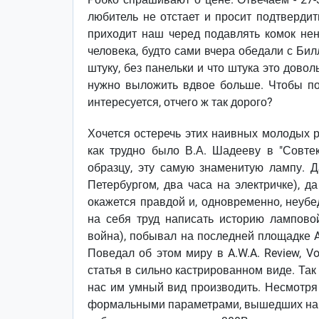
любитель не отстает и просит подтвердить
приходит наш черед подавлять комок нен
человека, будто сами вчера обедали с Бил
штуку, без панельки и что штука это дово
нужно выложить вдвое больше. Чтобы под
интересуется, отчего ж так дорого?
Хочется остеречь этих наивных молодых ре
как трудно было В.А. Шадееву в "Совтек
образцу, эту самую знаменитую лампу. 
Петербургом, два часа на электричке), д
окажется правдой и, одновременно, неубе
на себя труд написать историю лампов
война), побывал на последней площадке A
Поведал об этом миру в A.W.A. Review, Vo
статья в сильно кастрированном виде. Так 
нас им умный вид производить. Несмотря 
формальными параметрами, вышедших на ф. 