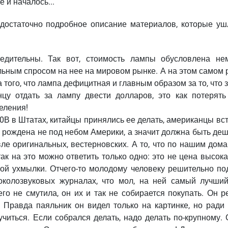
 и началось...
 достаточно подробное описание материалов, которые уш
едительны. Так вот, стоимость лампы обусловлена не
льным спросом на нее на мировом рынке. А на этом самом 
за того, что лампа дефицитная и главным образом за то, что 
цу отдать за лампу двести долларов, это как потерять
еления!
0В в Штатах, китайцы принялись ее делать, американцы вс
на рождена не под небом Америки, а значит должна быть де
вле оригинальных, вестерновских. А то, что по нашим дом
ак на это можно ответить только одно: это не цена высока
ной ухмылки. Отчего-то молодому человеку решительно по
околозвуковых журналах, что мол, на ней самый лучший
го не смутила, он их и так не собирается покупать. Он р
 Правда паяльник он видел только на картинке, но ради 
учиться. Если собрался делать, надо делать по-крупному.