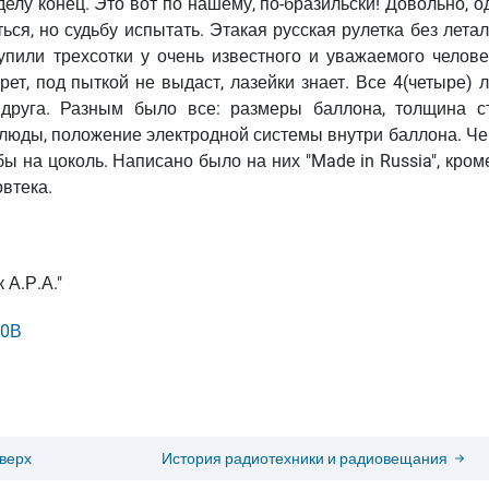
елу конец. Это вот по нашему, по-бразильски! Довольно, о
ься, но судьбу испытать. Этакая русская рулетка без лета
упили трехсотки у очень известного и уважаемого челове
рет, под пыткой не выдаст, лазейки знает. Все 4(четыре)
друга. Разным было все: размеры баллона, толщина ст
люды, положение электродной системы внутри баллона. Че
ы на цоколь. Написано было на них "Made in Russia", кром
овтека.
 А.Р.А."
00В
верх
История радиотехники и радиовещания