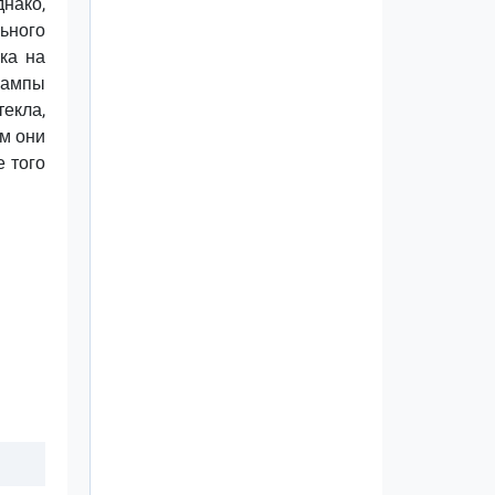
днако,
льного
ка на
 лампы
екла,
м они
е того