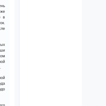
ень
 же
е в
ок.
сле
ных
аши
ком
ной
.
ной
ода
здо
его