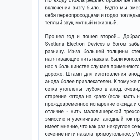
По входу стояла рефлекторская же ламп
включении визгу было... Будто мы вме
себя первопроходцами и гордо поглядыв
теплый звук, мутный и жирный.
Прошел год и пошел второй... Добрал
Svetlana Electron Devices в богом з
разницу. Из-за большей толщины сте
натягивающие нить накала, были консо
нас в большинстве случаев применяются
дороже. Штамп для изготовления анода
анода более привлекателен. К тому же
сетка утоплены глубоко в анод, очев
старение катода на краях (если часть н
преждевременное испарение оксида и 
отличие - нить маловишерской трехсо
эмиссию и увеличивает анодный ток пр
имеет мнение, что как раз некруглое с
сечение нити накала прямоугольное, у Vai