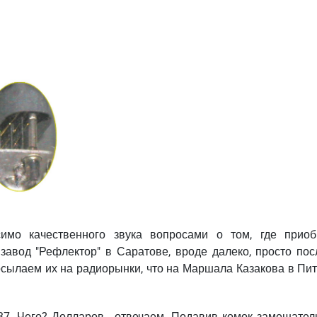
имо качественного звука вопросами о том, где приоб
авод "Рефлектор" в Саратове, вроде далеко, просто посл
посылаем их на радиорынки, что на Маршала Казакова в Пи
37. Чего? Долларов - отвечаем. Подавив комок замешатель