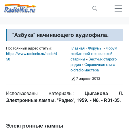
Перейти к основному содержанию
"Азбука" начинающего аудиофила.
Строка навигации
Постоянный адрес статьи:
Главная
Форумы
Форум
https://www.radionic.ru/node/4
любителей технической
50
старины
Вестник старого
радио
Справочная книга
oldradio мастера
7 апреля 2012
Использованы материалы:
Цыганова Л.
Электронные лампы. "Радио", 1959. - N6. - P.31-35.
Электронные лампы