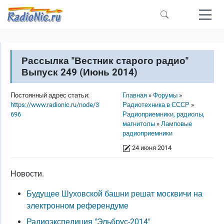
Перейти к основному содержанию
Рассылка "Вестник старого радио"
Выпуск 249 (Июнь 2014)
Строка навигации
Постоянный адрес статьи:
Главная
Форумы
https://www.radionic.ru/node/3
Радиотехника в СССР
696
Радиоприемники, радиолы,
магнитолы
Ламповые
радиоприемники
24 июня 2014
Новости.
Будущее Шуховской башни решат москвичи на
электронном референдуме
Радиоэкспедиция "Эльбрус-2014"