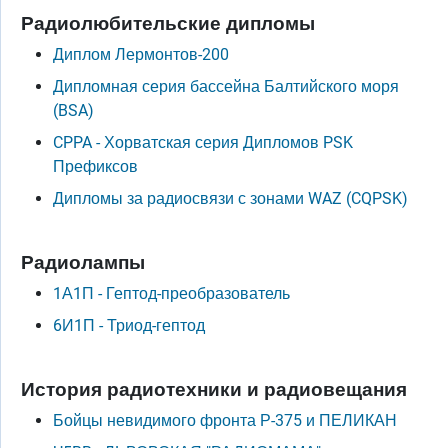
Радиолюбительские дипломы
Диплом Лермонтов-200
Дипломная серия бассейна Балтийского моря
(BSA)
CPPA - Хорватская серия Дипломов PSK
Префиксов
Дипломы за радиосвязи с зонами WAZ (CQPSK)
Радиолампы
1А1П - Гептод-преобразователь
6И1П - Триод-гептод
История радиотехники и радиовещания
Бойцы невидимого фронта Р-375 и ПЕЛИКАН