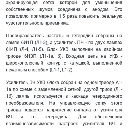
экранирующая сетка которой для уменьшения
собственных шумов соединена с анодом. Это
позволило примерно в 1,5 раза повысить реальную
чувствительность приемника.
Преобразователь частоты и гетеродин собраны на
лампе 6И1П (Л1-3), а усилитель ПЧ - па двух лампах
6К4П (Л-4, Л1-5). Блок УКВ выполнен на двойном
триоде 6НЗП (Л1-1а, б). Входная цепь на УКВ -
широкополосный контур с катушкой, выполненной
печатным способом (L1-1, L1-2).
Усилитель ВЧ УКВ блока собран на одном триоде A1-
1a по схеме с заземленной сеткой, другой триод (Л1-
1б) лампы используется в каскаде гетеродинного
преобразователя. На управляющую сетку этого
триода подается напряжение сигнала от усилителя
ВЧ и от гетеродина. Для обеспечения
взаимонезависимости настроек усилителя ВЧ и