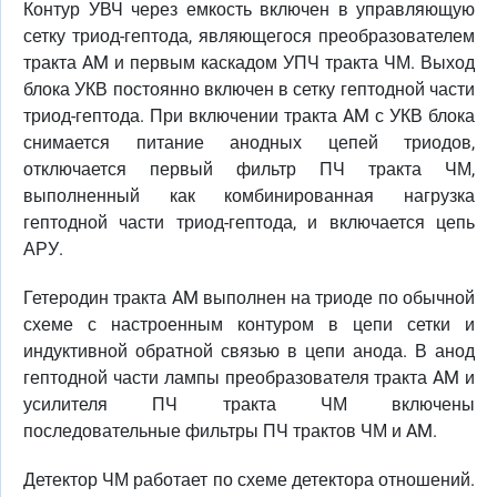
Контур УВЧ через емкость включен в управляющую
сетку триод-гептода, являющегося преобразователем
тракта AM и первым каскадом УПЧ тракта ЧМ. Выход
блока УКВ постоянно включен в сетку гептодной части
триод-гептода. При включении тракта AM с УКВ блока
снимается питание анодных цепей триодов,
отключается первый фильтр ПЧ тракта ЧМ,
выполненный как комбинированная нагрузка
гептодной части триод-гептода, и включается цепь
АРУ.
Гетеродин тракта AM выполнен на триоде по обычной
схеме с настроенным контуром в цепи сетки и
индуктивной обратной связью в цепи анода. В анод
гептодной части лампы преобразователя тракта AM и
усилителя ПЧ тракта ЧМ включены
последовательные фильтры ПЧ трактов ЧМ и AM.
Детектор ЧМ работает по схеме детектора отношений.