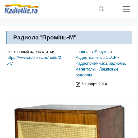
Перейти к основному содержанию
Радиола ''Промiнь-М''
Строка навигации
Постоянный адрес статьи:
Главная
Форумы
https://www.radionic.ru/node/2
Радиотехника в СССР
547
Радиоприемники, радиолы,
магнитолы
Ламповые
радиолы
6 января 2014