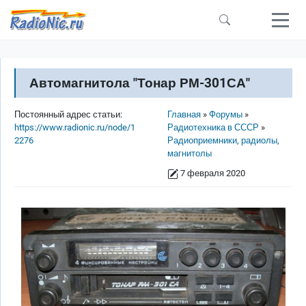
Перейти к основному содержанию
Автомагнитола "Тонар РМ-301СА"
Строка навигации
Постоянный адрес статьи:
Главная
Форумы
https://www.radionic.ru/node/1
Радиотехника в СССР
2276
Радиоприемники, радиолы,
магнитолы
7 февраля 2020