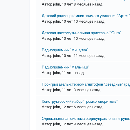
Автор
john
, 10 лет 8 месяцев назад
Обычная тема
Детский радиоприёмник прямого усиления "Артек"
Автор
john
, 10 лет 10 месяцев назад
Обычная тема
Детская цветомузыкальная приставка "Юнга"
Автор
john
, 10 лет 10 месяцев назад
Обычная тема
Радиоприёмник "Мишутка"
Автор
john
, 10 лет 11 месяцев назад
Обычная тема
Радиоприёмник "Мальчиш"
Автор
john
, 11 лет назад
Обычная тема
Проигрыватель-стереомагнитофон "Звёздный" (ра
Автор
john
, 11 лет 3 месяца назад
Обычная тема
Конструкторский набор "Громкоговоритель"
Автор
john
, 12 лет 5 месяцев назад
Обычная тема
Одноканальная система радиоуправления игруш
Автор
john
, 12 лет 9 месяцев назад