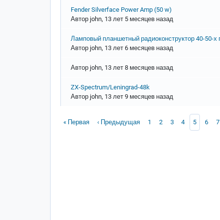
Обычная тема
Fender Silverface Power Amp (50 w)
Автор
john
, 13 лет 5 месяцев назад
Обычная тема
Ламповый планшетный радиоконструктор 40-50-х г
Автор
john
, 13 лет 6 месяцев назад
Обычная тема
Автор
john
, 13 лет 8 месяцев назад
Обычная тема
ZX-Spectrum/Leningrad-48k
Автор
john
, 13 лет 9 месяцев назад
Нумерация страниц
Первая страница
Предыдущая страница
Page
Page
Page
Page
Текущая 
Page
P
« Первая
‹ Предыдущая
1
2
3
4
5
6
7