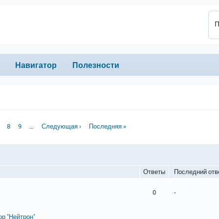
П
Навигатор
Полезности
страница
age
Page
Page
Следующая страница
Последняя страница
8
9
…
Следующая ›
Последняя »
Ответы
Последний отв
0
-
р "Нейтрон"