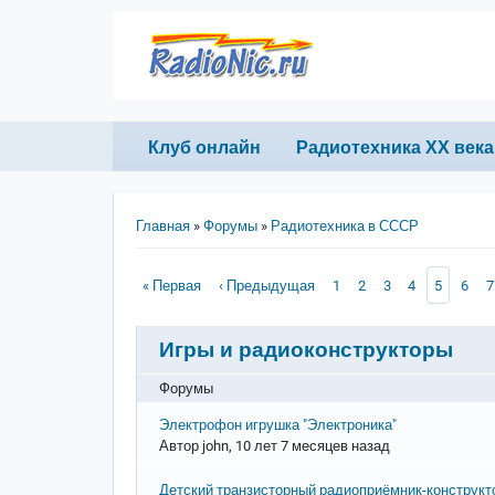
Перейти к основному содержанию
Primary links
Клуб онлайн
Радиотехника ХХ века
Строка навигации
Главная
Форумы
Радиотехника в СССР
Нумерация страниц
Первая страница
Предыдущая страница
Page
Page
Page
Page
Текущая 
Page
P
« Первая
‹ Предыдущая
1
2
3
4
5
6
7
Игры и радиоконструкторы
Форумы
Обычная тема
Электрофон игрушка "Электроника"
Автор
john
, 10 лет 7 месяцев назад
Обычная тема
Детский транзисторный радиоприёмник-конструкто