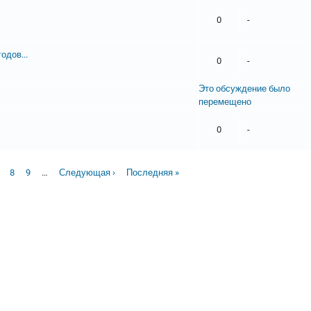
0
-
одов...
0
-
Это обсуждение было
перемещено
0
-
страница
age
Page
Page
Следующая страница
Последняя страница
8
9
…
Следующая ›
Последняя »