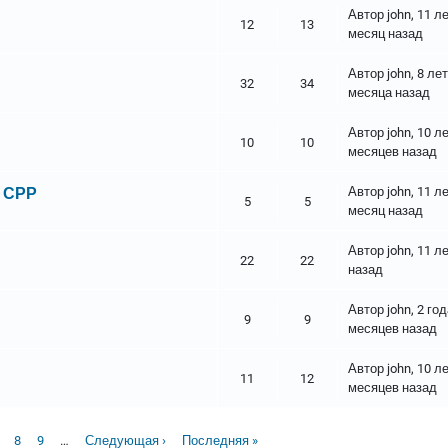
Автор
john
, 11 л
12
13
месяц назад
Автор
john
, 8 лет
32
34
месяца назад
Автор
john
, 10 л
10
10
месяцев назад
 СРР
Автор
john
, 11 л
5
5
месяц назад
Автор
john
, 11 л
22
22
назад
Автор
john
, 2 го
9
9
месяцев назад
Автор
john
, 10 л
11
12
месяцев назад
страница
age
Page
Page
Следующая страница
Последняя страница
8
9
…
Следующая ›
Последняя »