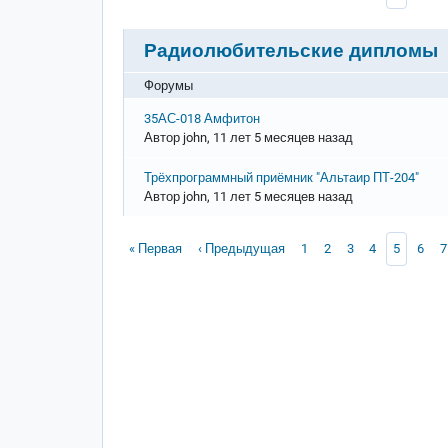
Радиолюбительские дипломы
Форумы
Обычная тема
35АС-018 Амфитон
Автор
john
, 11 лет 5 месяцев назад
Обычная тема
Трёхпрограммный приёмник "Альтаир ПТ-204"
Автор
john
, 11 лет 5 месяцев назад
Нумерация страниц
Первая страница
Предыдущая страница
Page
Page
Page
Page
Текущая 
Page
P
« Первая
‹ Предыдущая
1
2
3
4
5
6
7