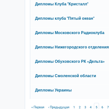
Нет новых сообщений
Дипломы Клуба "Кристалл"
Нет новых сообщений
Дипломы клуба "Пятый океан"
Нет новых сообщений
Дипломы Московского Радиоклуба
Нет новых сообщений
Дипломы Нижегородского отделения
Нет новых сообщений
Дипломы Обуховского РК «Дельта»
Нет новых сообщений
Дипломы Смоленской области
Нет новых сообщений
Дипломы Украины
Нумерация страниц
Первая страница
Предыдущая страница
Page
Page
Page
Page
Текущая 
Page
P
« Первая
‹ Предыдущая
1
2
3
4
5
6
7