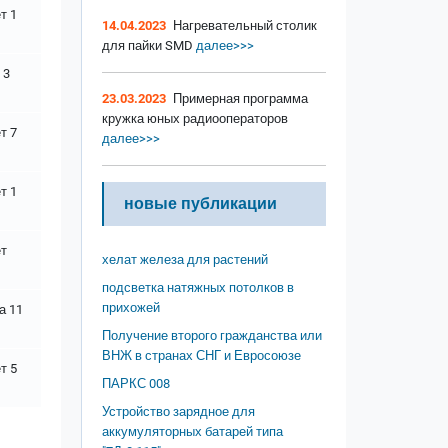
ет 1
14.04.2023
Нагревательный столик
для пайки SMD
далее>>>
 3
23.03.2023
Примерная программа
кружка юных радиооператоров
ет 7
далее>>>
ет 1
новые публикации
ет
хелат железа для растений
подсветка натяжных потолков в
прихожей
да 11
Получение второго гражданства или
ВНЖ в странах СНГ и Евросоюзе
ет 5
ПАРКС 008
Устройство зарядное для
аккумуляторных батарей типа