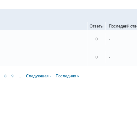
Ответы
Последний отв
0
-
0
-
страница
age
Page
Page
Следующая страница
Последняя страница
8
9
…
Следующая ›
Последняя »