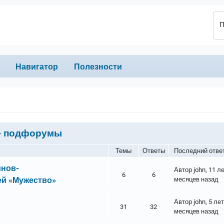
П
Навигатор
Полезности
- подфорумы
Темы
Ответы
Последний отве
инов-
Автор
john
, 11 л
6
6
й «Мужество»
месяцев назад
Автор
john
, 5 лет
31
32
месяцев назад