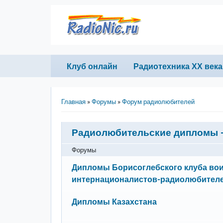
Перейти к основному содержанию
Primary links
Клуб онлайн
Радиотехника ХХ века
Строка навигации
Главная
Форумы
Форум радиолюбителей
Радиолюбительские дипломы 
Форумы
Нет новых сообщений
Дипломы Борисоглебского клуба во
интернационалистов-радиолюбителе
Нет новых сообщений
Дипломы Казахстана