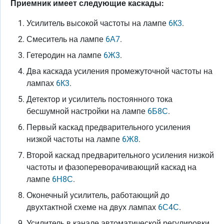
Приемник имеет следующие каскады:
Усилитель высокой частоты на лампе
6К3
.
Смеситель на лампе
6А7
.
Гетеродин на лампе
6Ж3
.
Два каскада усиления промежуточной частоты на
лампах
6К3
.
Детектор и усилитель постоянного тока
бесшумной настройки на лампе
6Б8С
.
Первый каскад предварительного усиления
низкой частоты на лампе
6Ж8
.
Второй каскад предварительного усиления низкой
частоты и фазопереворачивающий каскад на
лампе
6Н8С
.
Оконечный усилитель, работающий до
двухтактной схеме на двух лампах
6С4С
.
Усилитель в канале автоматической регулировки