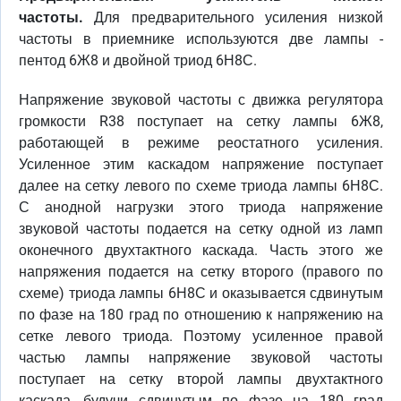
частоты.
Для предварительного усиления низкой
частоты в приемнике используются две лампы -
пентод 6Ж8 и двойной триод 6Н8С.
Напряжение звуковой частоты с движка регулятора
громкости R38 поступает на сетку лампы 6Ж8,
работающей в режиме реостатного усиления.
Усиленное этим каскадом напряжение поступает
далее на сетку левого по схеме триода лампы 6Н8С.
С анодной нагрузки этого триода напряжение
звуковой частоты подается на сетку одной из ламп
оконечного двухтактного каскада. Часть этого же
напряжения подается на сетку второго (правого по
схеме) триода лампы 6Н8С и оказывается сдвинутым
по фазе на 180 град по отношению к напряжению на
сетке левого триода. Поэтому усиленное правой
частью лампы напряжение звуковой частоты
поступает на сетку второй лампы двухтактного
каскада, будучи сдвинутым по фазе на 180 град