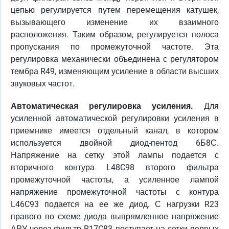
цепью регулируется путем перемещения катушек,
вызывающего изменение их взаимного
расположения. Таким образом, регулируется полоса
пропускания по промежуточной частоте. Эта
регулировка механически объединена с регулятором
тембра R49, изменяющим усиление в области высших
звуковых частот.
Автоматическая регулировка усиления.
Для
усиленной автоматической регулировки усиления в
приемнике имеется отдельный канал, в котором
используется двойной диод-пентод 6Б8С.
Напряжение на сетку этой лампы подается с
вторичного контура L48C98 второго фильтра
промежуточной частоты, а усиленное лампой
напряжение промежуточной частоты с контура
L46C93 подается на ее же диод. С нагрузки R23
правого по схеме диода выпрямленное напряжение
АРУ через фильтр R17C83 поступает на сетки первых