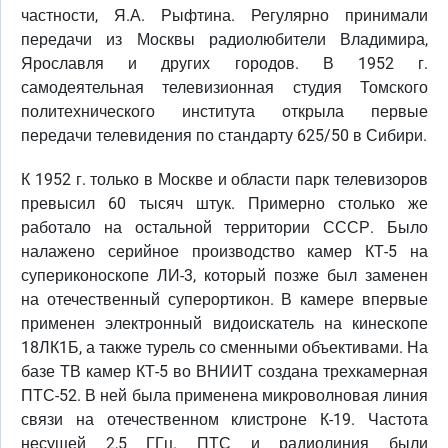
частности, Я.А. Рыфтина. Регулярно принимали
передачи из Москвы радиолюбители Владимира,
Ярославля и других городов. В 1952 г.
самодеятельная телевизионная студия Томского
политехнического института открыла первые
передачи телевидения по стандарту 625/50 в Сибири.
К 1952 г. только в Москве и области парк телевизоров
превысил 60 тысяч штук. Примерно столько же
работало на остальной территории СССР. Было
налажено серийное производство камер КТ-5 на
супериконоскопе ЛИ-3, который позже был заменен
на отечественный суперортикон. В камере впервые
применен электронный видоискатель на кинескопе
18ЛК1Б, а также турель со сменными объективами. На
базе ТВ камер КТ-5 во ВНИИТ создана трехкамерная
ПТС-52. В ней была применена микроволновая линия
связи на отечественном клистроне К-19. Частота
несущей 2,5 ГГц. ПТС и радиолиния были