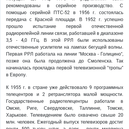
рекомендованы в серийное производство. С
помощью серийной ПТС-52 в 1956 г. состоялась
передача с Красной площади. В 1952 г. успешно
прошло испытание первой отечественной
радиорелейной линии связи, работавшей в диапазоне
3,5 - 4,0 ГГц. В этой РРЛ были использованы
отечественные усилители на лампах бегущей волны.
Первая РРЛ работала на линии "Москва - Голицино",
позже она была продолжена до Смоленска. Так
начиналась прокладка первой телевизионной "тропы"
в Европу.
К 1955 г. в стране уже действовало 9 программных
телецентров и 2 ретранслятора малой мощности.
Государственные радиотелецентры работали в
Омске, Риге, Свердловске, Таллинне, Томске,
Харькове. Телевидением было охвачено свыше 20
млн. человек. Ежегодный выпуск телевизоров достиг
почти 500 тысяч штук, а парк - почти миллиона