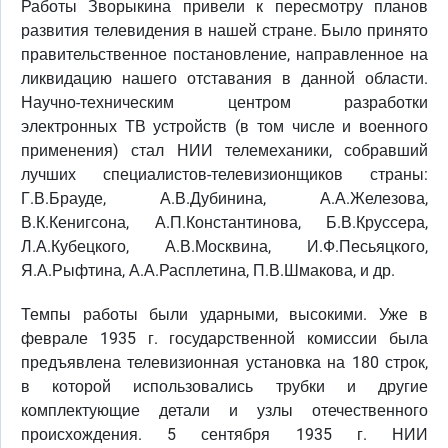
Работы Зворыкина привели к пересмотру планов
развития телевидения в нашей стране. Было принято
правительственное постановление, направленное на
ликвидацию нашего отставания в данной области.
Научно-техническим центром разработки
электронных ТВ устройств (в том числе и военного
применения) стал НИИ телемеханики, собравший
лучших специалистов-телевизионщиков страны:
Г.В.Брауде, А.В.Дубинина, А.А.Железова,
В.К.Кенигсона, А.П.Константинова, Б.В.Круссера,
Л.А.Кубецкого, А.В.Москвина, И.Ф.Песьяцкого,
Я.А.Рыфтина, А.А.Расплетина, П.В.Шмакова, и др.
Темпы работы были ударными, высокими. Уже в
феврале 1935 г. государственной комиссии была
предъявлена телевизионная установка на 180 строк,
в которой использовались трубки и другие
комплектующие детали и узлы отечественного
происхождения. 5 сентября 1935 г. НИИ